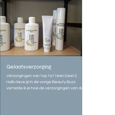
Gelaatsverzorging
Verzorgingen van top tot teen Deel 2 :
Hallo lieve jij! In de vorige Beauty Buzz
vertelde ik je hoe de verzorgingen van de
hoofdhuid er...