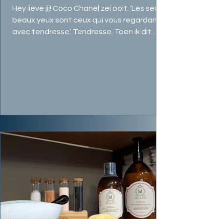
Hey lieve jij! Coco Chanel zei ooit: ‘Les seuls
beaux yeux sont ceux qui vous regardant
avec tendresse’. Tendresse. Toen ik dit
las,...