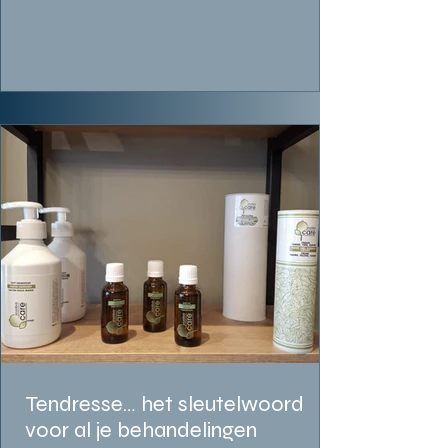
Tendresse… het sleutelwoord
voor al je behandelingen