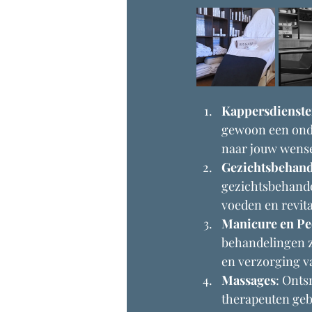
Kappersdienst
gewoon een onde
naar jouw wensen
Gezichtsbehand
gezichtsbehande
voeden en revita
Manicure en Pe
behandelingen z
en verzorging v
Massages
: Onts
therapeuten gebr