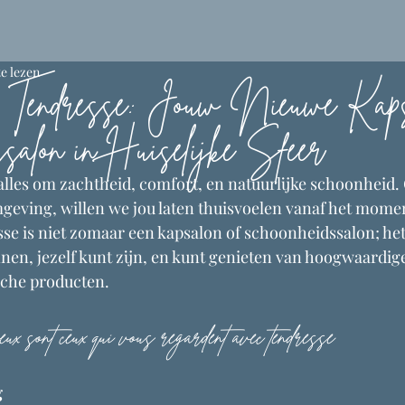
e lezen
 Tendresse: Jouw Nieuwe Kaps
salon in Huiselijke Sfeer
 alles om zachtheid, comfort, en natuurlijke schoonheid.
geving, willen we jou laten thuisvoelen vanaf het moment
se is niet zomaar een kapsalon of schoonheidssalon; het 
nen, jezelf kunt zijn, en kunt genieten van hoogwaardig
ische producten.
ux sont ceux qui vous regardent avec tendresse
g