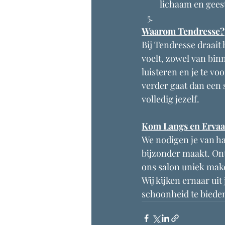
lichaam en geest
Waarom Tendresse?
Bij Tendresse draait 
voelt, zowel van bin
luisteren en je te vo
verder gaat dan een 
volledig jezelf.
Kom Langs en Ervaar
We nodigen je van ha
bijzonder maakt. Ont
ons salon uniek make
Wij kijken ernaar ui
schoonheid te bieden