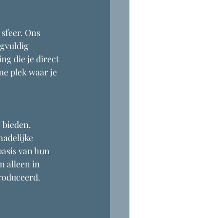
sfeer. Ons 
gvuldig 
g die je direct 
me plek waar je 
 bieden. 
adelijke 
asis van hun 
m alleen in 
produceerd.