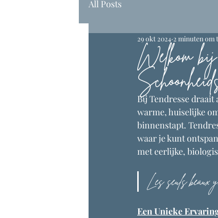
All Posts
29 okt 2024
2 minuten om t
Welkom bij
Schoonheids
Bij Tendresse draait
warme, huiselijke om
binnenstapt. Tendres
waar je kunt ontspan
met eerlijke, biolog
Les seuls beaux ye
Een Unieke Ervarin