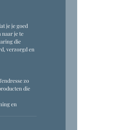
t je je goed 
naar je te 
aring die 
rd, verzorgd en 
Tendresse zo 
producten die 
ning en 