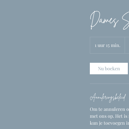
Dames Sn
61
eu
1 uur 15 min.
1
u
u
1
Nu boeken
5
m
i
n
Annuleringsbeleid
.
Om te annuleren o
met ons op. Het is
kun je toevoegen i