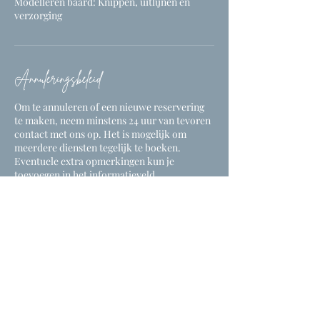
Modelleren baard: Knippen, uitlijnen en
verzorging
Annuleringsbeleid
Om te annuleren of een nieuwe reservering
te maken, neem minstens 24 uur van tevoren
contact met ons op. Het is mogelijk om
meerdere diensten tegelijk te boeken.
Eventuele extra opmerkingen kun je
toevoegen in het informatieveld.
Contactgegevens
Geiteling 7/bus 1, 3580 Beringen, België
0472204038
sarah.houben1984@gmail.com